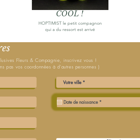
COOL !
HOPTIMIST le petit compagnon
qui a du ressort est arrivé
res
clusives Fleurs & Compagnie, inscrivez vous !
rons pas vos coordonnées à d'autres personnes )